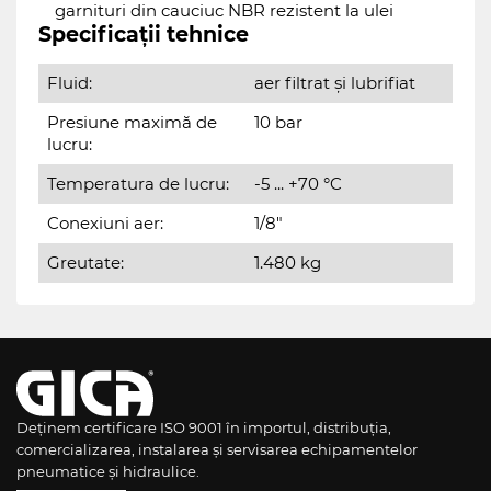
garnituri din cauciuc NBR rezistent la ulei
Specificații tehnice
Fluid:
aer filtrat și lubrifiat
Presiune maximă de
10 bar
lucru:
Temperatura de lucru:
-5 ... +70 °C
Conexiuni aer:
1/8"
Greutate:
1.480 kg
Deținem certificare ISO 9001 în importul, distribuția,
comercializarea, instalarea și servisarea echipamentelor
pneumatice și hidraulice.