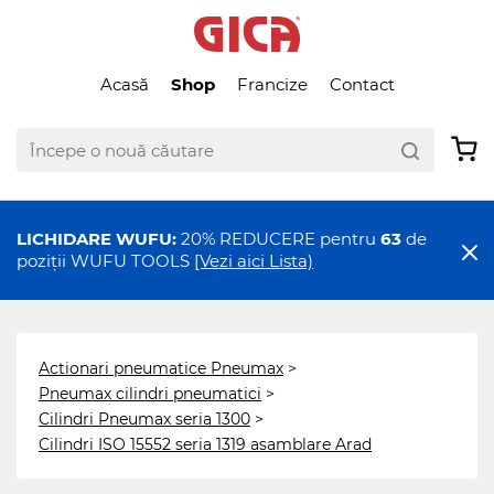
Acasă
Shop
Francize
Contact
LICHIDARE WUFU:
20% REDUCERE pentru
63
de
poziții WUFU TOOLS
[Vezi aici Lista)
Actionari pneumatice Pneumax
>
Pneumax cilindri pneumatici
>
Cilindri Pneumax seria 1300
>
Cilindri ISO 15552 seria 1319 asamblare Arad