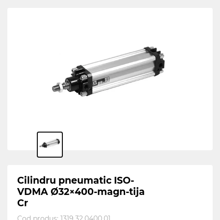
Cilindru pneumatic ISO-
VDMA Ø32×400-magn-tija
Cr
Cod produs:
1319.32.0400.01