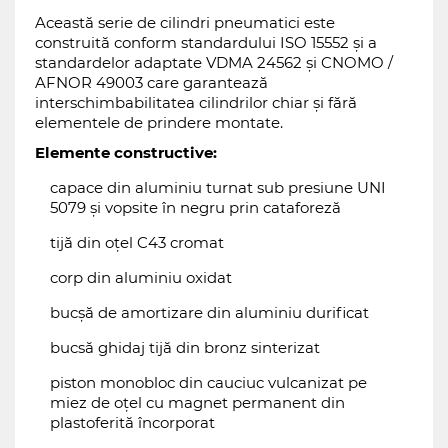
Această serie de cilindri pneumatici este
construită conform standardului ISO 15552 și a
standardelor adaptate VDMA 24562 și CNOMO /
AFNOR 49003 care garantează
interschimbabilitatea cilindrilor chiar și fără
elementele de prindere montate.
Elemente constructive:
capace din aluminiu turnat sub presiune UNI
5079 și vopsite în negru prin cataforeză
tijă din oțel C43 cromat
corp din aluminiu oxidat
bucșă de amortizare din aluminiu durificat
bucsă ghidaj tijă din bronz sinterizat
piston monobloc din cauciuc vulcanizat pe
miez de oțel cu magnet permanent din
plastoferită încorporat