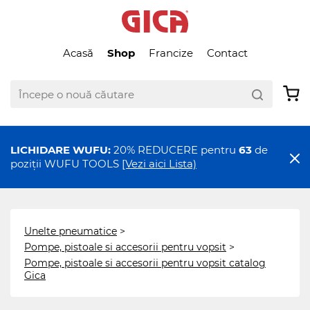
Acasă
Shop
Francize
Contact
LICHIDARE WUFU:
20% REDUCERE pentru
63
de
poziții WUFU TOOLS
[Vezi aici Lista)
Unelte pneumatice
>
Pompe, pistoale si accesorii pentru vopsit
>
Pompe, pistoale si accesorii pentru vopsit catalog
Gica