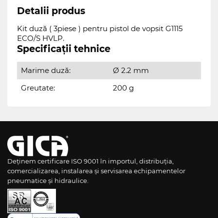
Detalii produs
Kit duză ( 3piese ) pentru pistol de vopsit G1115
ECO/S HVLP.
Specificații tehnice
Marime duză:
Ø 2.2 mm
Greutate:
200 g
Deținem certificare ISO 9001 în importul, distribuția,
comercializarea, instalarea și servisarea echipamentelor
pneumatice și hidraulice.