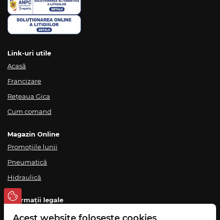
Link-uri utile
Acasă
Francizare
Rețeaua Gica
Cum comand
Magazin Online
Promoțiile lunii
Pneumatică
Hidraulică
Informații legale
Termeni și condiții
Acest website folosește cookies