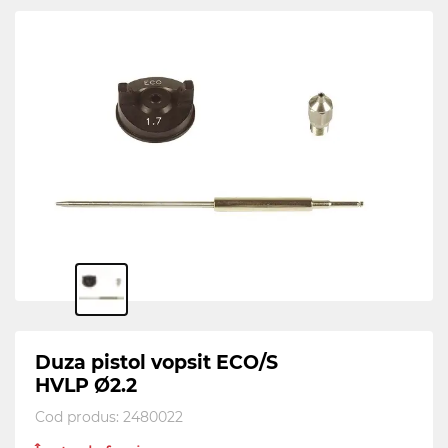
Duza pistol vopsit ECO/S
HVLP Ø2.2
Cod produs:
2480022