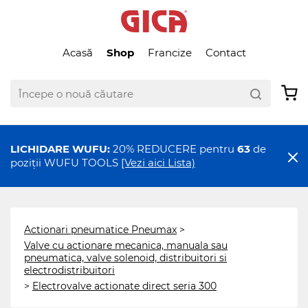
Acasă
Shop
Francize
Contact
LICHIDARE WUFU:
20% REDUCERE pentru
63
de
poziții WUFU TOOLS
[Vezi aici Lista)
Actionari pneumatice Pneumax
>
Valve cu actionare mecanica, manuala sau
pneumatica, valve solenoid, distribuitori si
electrodistribuitori
>
Electrovalve actionate direct seria 300