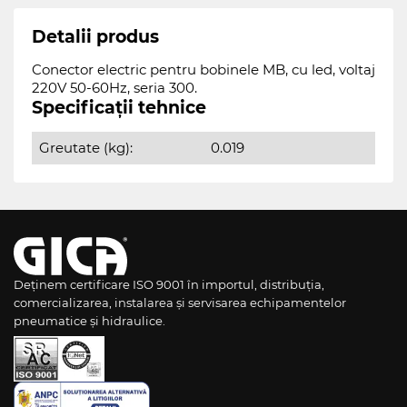
Detalii produs
Conector electric pentru bobinele MB, cu led, voltaj
220V 50-60Hz, seria 300.
Specificații tehnice
Greutate (kg):
0.019
Deținem certificare ISO 9001 în importul, distribuția,
comercializarea, instalarea și servisarea echipamentelor
pneumatice și hidraulice.