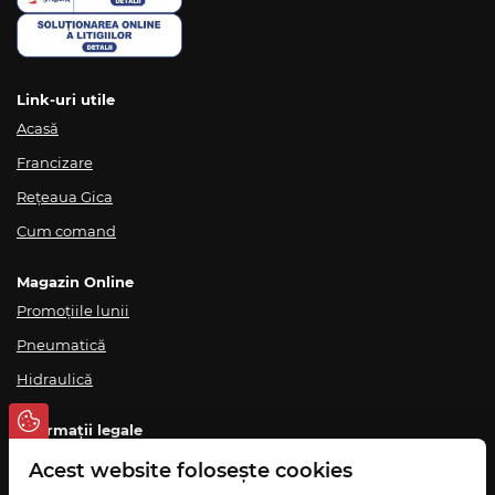
Link-uri utile
Acasă
Francizare
Rețeaua Gica
Cum comand
Magazin Online
Promoțiile lunii
Pneumatică
Hidraulică
Informații legale
Termeni și condiții
Acest website folosește cookies
Politica de confidențialitate