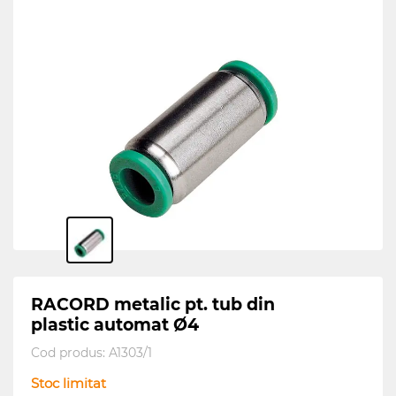
RACORD metalic pt. tub din
plastic automat Ø4
Cod produs:
A1303/1
Stoc limitat