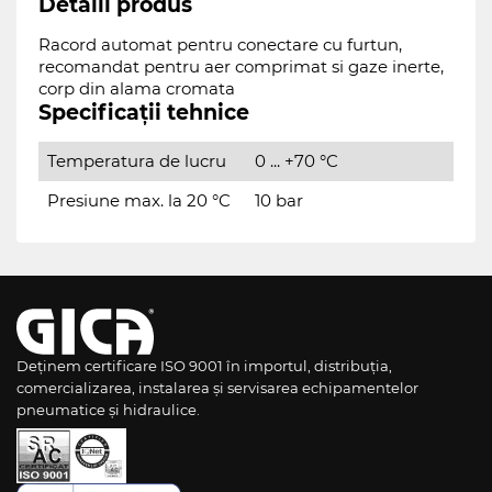
Detalii produs
Racord automat pentru conectare cu furtun,
recomandat pentru aer comprimat si gaze inerte,
corp din alama cromata
Specificații tehnice
Temperatura de lucru
0 ... +70 °C
Presiune max. la 20 °C
10 bar
Deținem certificare ISO 9001 în importul, distribuția,
comercializarea, instalarea și servisarea echipamentelor
pneumatice și hidraulice.