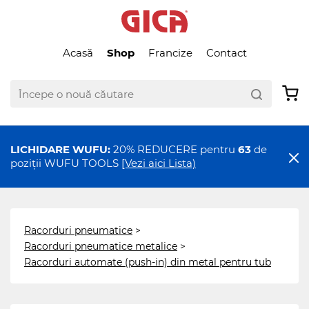
Acasă
Shop
Francize
Contact
LICHIDARE WUFU:
20% REDUCERE pentru
63
de
poziții WUFU TOOLS
[Vezi aici Lista)
Racorduri pneumatice
>
Racorduri pneumatice metalice
>
Racorduri automate (push-in) din metal pentru tub