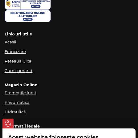
Link-uri utile
Acasă
Francizare
Rețeaua Gica
Cum comand
Magazin Online
Promoțiile lunii
Pneumatică
Hidraulică
Informații legale
Termeni și condiții
Acest website folosește cookies