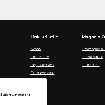
Link-uri utile
Magazin O
Acasă
Promoțiile lu
Francizare
Pneumatică
Rețeaua Gica
Hidraulică
Cum comand
ătăți experiența ta