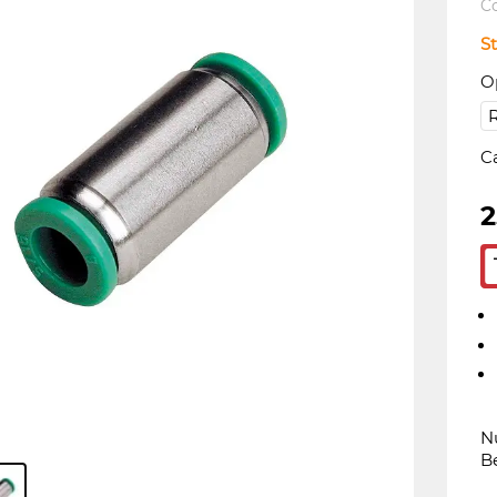
C
St
Op
C
2
Nu
B