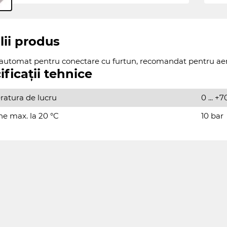
lii produs
automat pentru conectare cu furtun, recomandat pentru aer
ificații tehnice
atura de lucru
0 ... +7
ne max. la 20 °C
10 bar