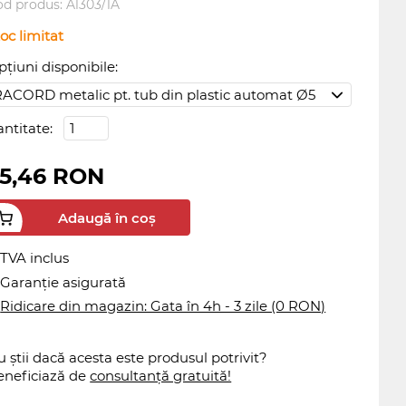
od produs:
A1303/1A
oc limitat
țiuni disponibile:
antitate:
5,46 RON
Adaugă în coș
TVA inclus
Garanție asigurată
Ridicare din magazin: Gata în 4h - 3 zile (0 RON)
 știi dacă acesta este produsul potrivit?
eneficiază de
consultanță gratuită!