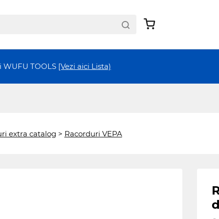
ții WUFU TOOLS
[Vezi aici Lista)
ri extra catalog
>
Racorduri VEPA
R
d