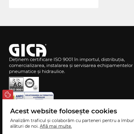
Deținem certificare ISO 9001 în importul, distribuția,
comercializarea, instalarea și servisarea echipamentelor
pneumatice și hidraulice.
Acest website folosește cookies
Analizăm traficul și colaborăm cu parteneri pentru a îmbun
alături de noi.
Află mai multe.
©
2026
GICA v
1.3.5
, Toate drepturile rezervate.
Powered by
Softisfy