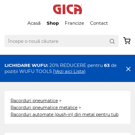
Acasă
Shop
Francize
Contact
LICHIDARE WUFU:
20% REDUCERE pentru
63
de
poziții WUFU TOOLS
[Vezi aici Lista)
Racorduri pneumatice
>
Racorduri pneumatice metalice
>
Racorduri automate (push-in) din metal pentru tub