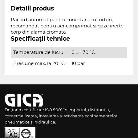
Detalii produs
Racord automat pentru conectare cu furtun,
recomandat pentru aer comprimat si gaze inerte,
corp din alama cromata
Specificații tehnice
Temperatura de lucru
0 ... +70 °C
Presiune max. la 20 °C
10 bar
Deținem certificare ISO 9001 în importul, distribuția,
comercializarea, instalarea și servisarea echipamentelor
pneumatice și hidraulice.