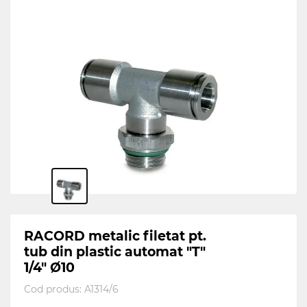
RACORD metalic filetat pt.
tub din plastic automat "T"
1/4" Ø10
Cod produs:
A1314/6