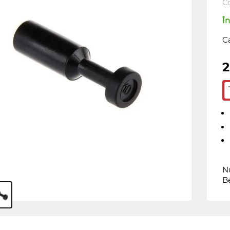
C
În
C
2
Nu
B