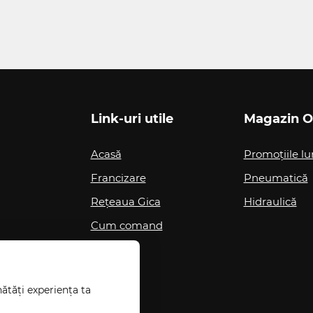
Link-uri utile
Magazin O
Acasă
Promoțiile lu
Francizare
Pneumatică
Rețeaua Gica
Hidraulică
Cum comand
ătăți experiența ta