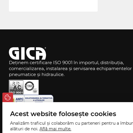
Deținem certificare ISO 9001 în importul, distribuția,
comercializarea, instalarea și servisarea echipamentelor
pneumatice și hidraulice.
Acest website folosește cookies
Analizăm traficul și colaborăm cu parteneri pentru a îmbun
alături de noi.
Află mai multe.
©
2026
GICA v
1.3.5
, Toate drepturile rezervate.