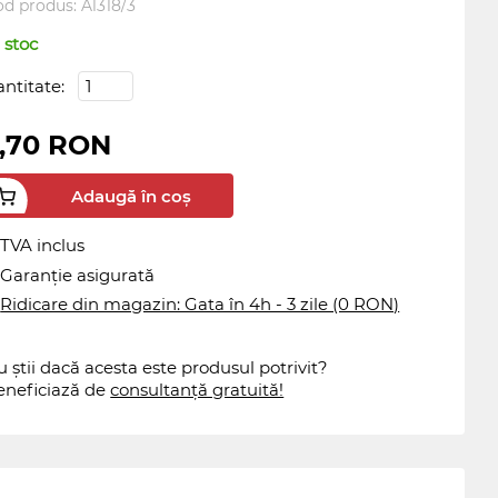
od produs:
A1318/3
 stoc
antitate:
,70 RON
Adaugă în coș
TVA inclus
Garanție asigurată
Ridicare din magazin: Gata în 4h - 3 zile (0 RON)
 știi dacă acesta este produsul potrivit?
eneficiază de
consultanță gratuită!