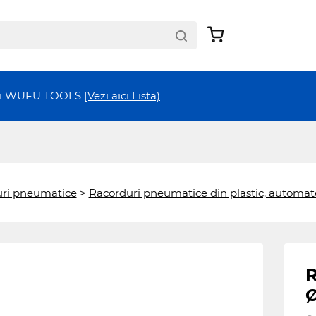
ții WUFU TOOLS
[Vezi aici Lista)
ri pneumatice
>
Racorduri pneumatice din plastic, automat
R