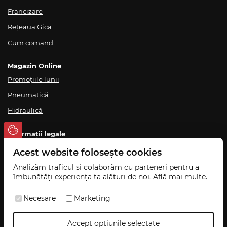
Francizare
Rețeaua Gica
Cum comand
Magazin Online
Promoțiile lunii
Pneumatică
Hidraulică
Informații legale
Termeni și condiții
Acest website folosește cookies
Politica de confidențialitate
Analizăm traficul și colaborăm cu parteneri pentru a
îmbunătăți experiența ta alături de noi.
Află mai multe.
Politică de ridicare din magazin
Livrare și retur
Necesare
Marketing
ANPC
Accept opțiunile selectate