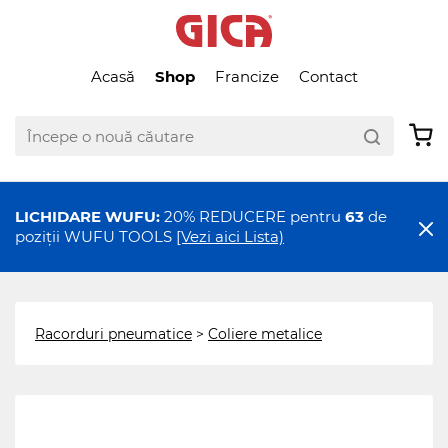
Acasă
Shop
Francize
Contact
LICHIDARE WUFU:
20% REDUCERE pentru
63
de
poziții WUFU TOOLS
[Vezi aici Lista)
Racorduri pneumatice
>
Coliere metalice