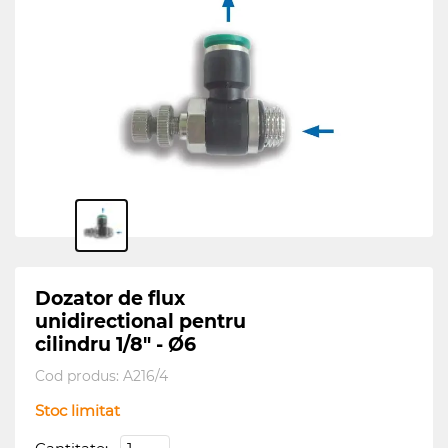
Dozator de flux
unidirectional pentru
cilindru 1/8" - Ø6
Cod produs:
A216/4
Stoc limitat