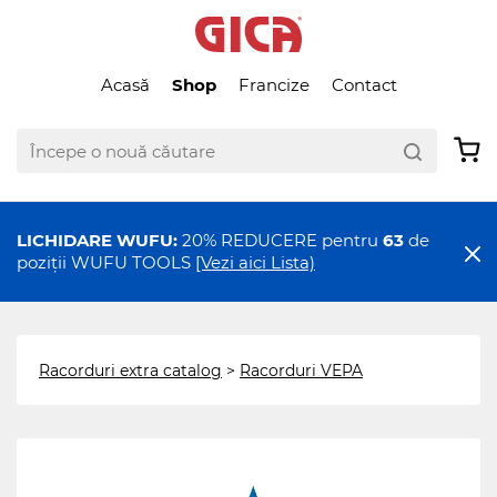
Acasă
Shop
Francize
Contact
LICHIDARE WUFU:
20% REDUCERE pentru
63
de
poziții WUFU TOOLS
[Vezi aici Lista)
Racorduri extra catalog
>
Racorduri VEPA