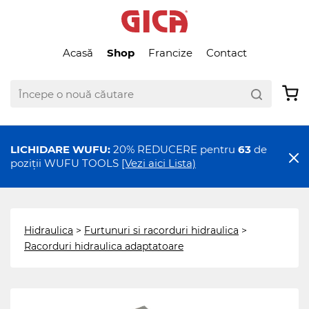
Acasă
Shop
Francize
Contact
LICHIDARE WUFU:
20% REDUCERE pentru
63
de
poziții WUFU TOOLS
[Vezi aici Lista)
Hidraulica
>
Furtunuri si racorduri hidraulica
>
Racorduri hidraulica adaptatoare