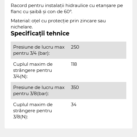
Racord pentru instalații hidraulice cu etanșare pe
flanc cu șaibă și con de 60°.
Material: oțel cu protecție prin zincare sau
nichelare.
Specificații tehnice
Presiune de lucru max
250
pentru 3/4 (bar):
Cuplul maxim de
118
strângere pentru
3/4(N):
Presiune de lucru max
350
pentru 3/8(bar):
Cuplul maxim de
34
strângere pentru
3/8(N):