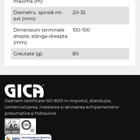
maximă (m):
Diametru spirală int-
20-32
ext (mm):
Dimensiuni terminale
100-100
drepte, stânga-dreapta
(mm):
Greutate (g):
80
Deținem certificare ISO 9001 în importul, distribuția,
comercializarea, instalarea și servisarea echipamentelor
pneumatice și hidraulice.