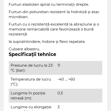
Furtun elastolan spiral cu terminații drepte.
Furtun din poliuretan rezistent la hidroliză și atac
microbian.
Furtun cu o rezistență excelentă la abraziune și o
memorie remarcabilă care favorizează o bună
rezistență
la supraîntindere, îndoire și flexii repetate.
Culoare albastru.
Specificații tehnice
Presiune de lucru la 23
11
°C (bar):
Temperatura de lucru
-40 ... +60
(°C):
Lungime în poziție
0.3
retrasă (m):
Lungime cu elongație
3