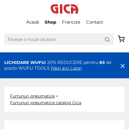
Acasă
Shop
Francize
Contact
LICHIDARE WUFU:
20% REDUCERE pentru
63
de
poziții WUFU TOOLS
[Vezi aici Lista)
Furtunuri pneumatice
>
Furtunuri pneumatice catalog Gica