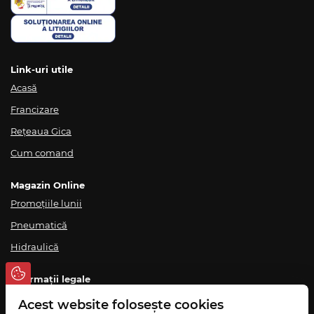
Link-uri utile
Acasă
Francizare
Rețeaua Gica
Cum comand
Magazin Online
Promoțiile lunii
Pneumatică
Hidraulică
Informații legale
Termeni și condiții
Acest website folosește cookies