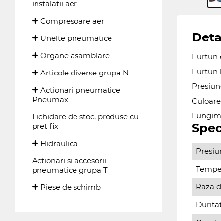
instalatii aer
Compresoare aer
Deta
Unelte pneumatice
Organe asamblare
Furtun d
Furtun li
Articole diverse grupa N
Presiune
Actionari pneumatice
Pneumax
Culoare
Lungime
Lichidare de stoc, produse cu
Spec
pret fix
Hidraulica
Presiun
Actionari si accesorii
Temper
pneumatice grupa T
Raza d
Piese de schimb
Duritat