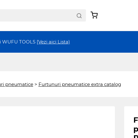
ții WUFU TOOLS
[Vezi aici Lista)
ri pneumatice
>
Furtunuri pneumatice extra catalog
F
p
R