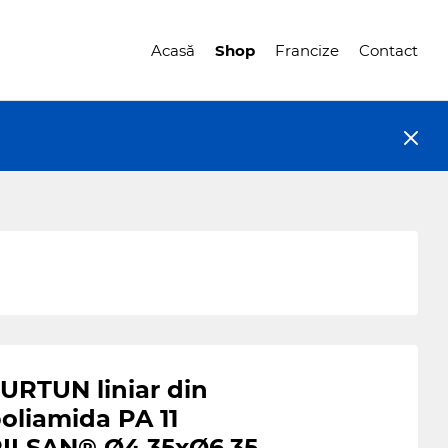
Acasă
Shop
Francize
Contact
URTUN liniar din
oliamida PA 11
ILSAN® Ø4.35xØ6.35,