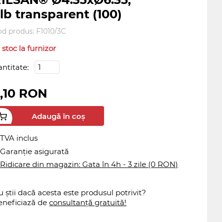
lb transparent (100)
od produs:
F1010/3C
 stoc la furnizor
antitate:
,10 RON
Adaugă în coș
TVA inclus
Garanție asigurată
Ridicare din magazin: Gata în 4h - 3 zile (0 RON)
 știi dacă acesta este produsul potrivit?
eneficiază de
consultanță gratuită!