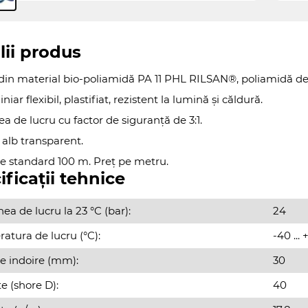
lii produs
in material bio-poliamidă PA 11 PHL RILSAN®, poliamidă de or
niar flexibil, plastifiat, rezistent la lumină și căldură.
a de lucru cu factor de siguranță de 3:1.
 alb transparent.
 standard 100 m. Preț pe metru.
ificații tehnice
ea de lucru la 23 °C (bar):
24
atura de lucru (°C):
-40 ...
e indoire (mm):
30
e (shore D):
40