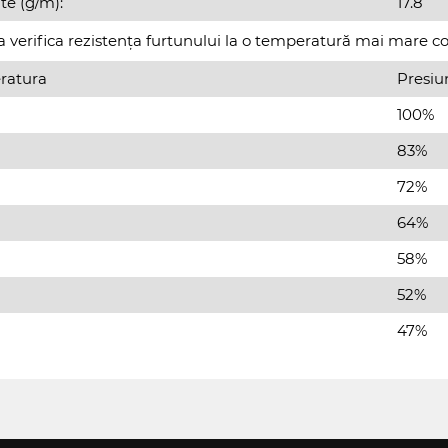
te (g/m):
17.8
 verifica rezistența furtunului la o temperatură mai mare con
ratura
Presiu
100%
83%
72%
64%
58%
52%
47%