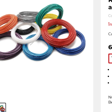
a
C
În
C
6
Nu
B