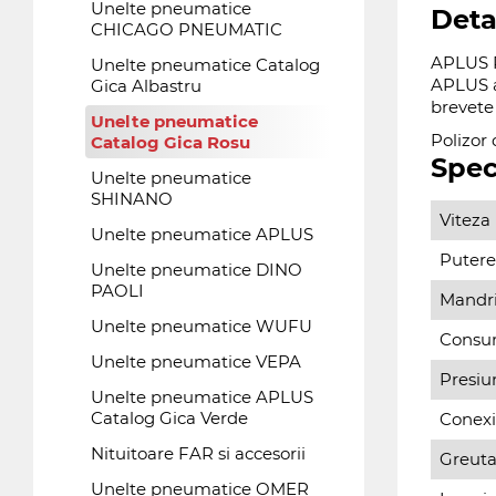
Unelte pneumatice
Deta
CHICAGO PNEUMATIC
APLUS P
Unelte pneumatice Catalog
APLUS a
Gica Albastru
brevete 
Unelte pneumatice
Polizor 
Catalog Gica Rosu
Spec
Unelte pneumatice
SHINANO
Viteza 
Unelte pneumatice APLUS
Putere
Unelte pneumatice DINO
PAOLI
Mandri
Unelte pneumatice WUFU
Consum
Unelte pneumatice VEPA
Presiu
Unelte pneumatice APLUS
Catalog Gica Verde
Conexi
Nituitoare FAR si accesorii
Greuta
Unelte pneumatice OMER