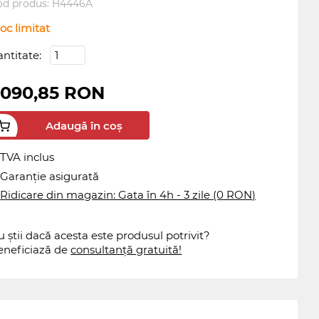
od produs:
H4446A
oc limitat
antitate:
.090,85 RON
Adaugă în coș
TVA inclus
Garanție asigurată
Ridicare din magazin: Gata în 4h - 3 zile (0 RON)
 știi dacă acesta este produsul potrivit?
eneficiază de
consultanță gratuită!