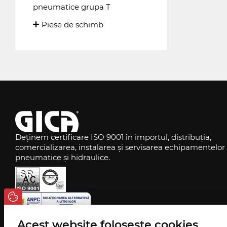
pneumatice grupa T
Piese de schimb
Deținem certificare ISO 9001 în importul, distribuția,
comercializarea, instalarea și servisarea echipamentelor
pneumatice și hidraulice.
Acest website folosește cookies