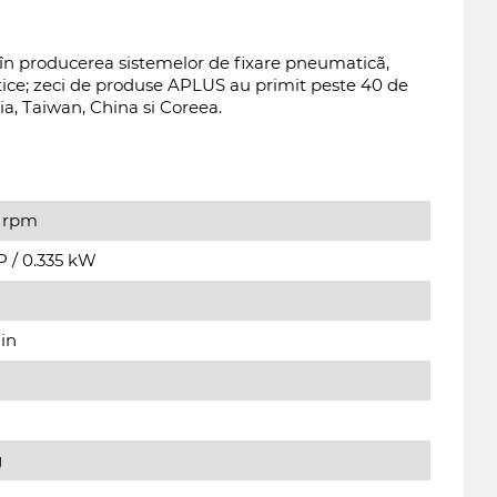
în producerea sistemelor de fixare pneumaticã,
ice; zeci de produse APLUS au primit peste 40 de
ia, Taiwan, China si Coreea.
 rpm
P / 0.335 kW
in
g