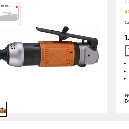
C
St
C
1
Nu
B