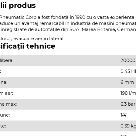
lii produs
neumatic Corp a fost fondatã în 1990 cu o vasta experienta 
duce un avantaj remarcabil în industria de masini pneumat
înregistrate de autoritãtile din SUA, Marea Britanie, German
drept, evacuare aer in lateral.
ificații tehnice
libera:
20000
:
0.45 H
na:
6 mm
 aer:
198 l/m
ne max:
6.3 bar
une:
1/4''
te:
0.39 k