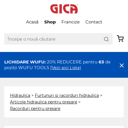
Acasă
Shop
Francize
Contact
LICHIDARE WUFU:
20% REDUCERE pentru
63
de
poziții WUFU TOOLS
[Vezi aici Lista)
Hidraulica
>
Furtunuri si racorduri hidraulica
>
Articole hidraulica pentru presare
>
Racorduri pentru presare