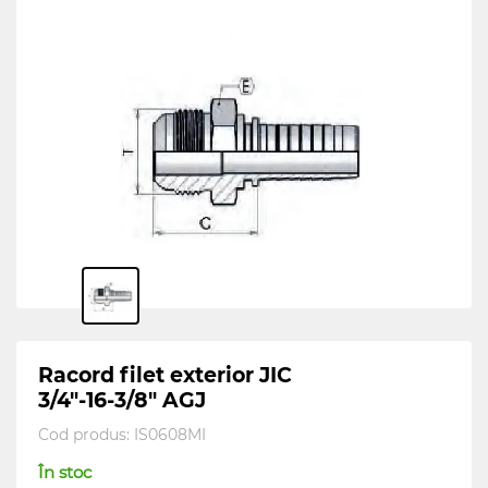
Racord filet exterior JIC
3/4"-16-3/8" AGJ
Cod produs:
IS0608MI
În stoc