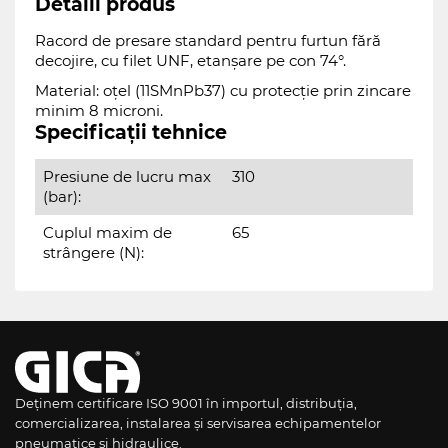
Detalii produs
Racord de presare standard pentru furtun fără
decojire, cu filet UNF, etanșare pe con 74°.
Material: oțel (11SMnPb37) cu protecție prin zincare
minim 8 microni.
Specificații tehnice
Presiune de lucru max
310
(bar):
Cuplul maxim de
65
strângere (N):
Deținem certificare ISO 9001 în importul, distribuția,
comercializarea, instalarea și servisarea echipamentelor
pneumatice și hidraulice.