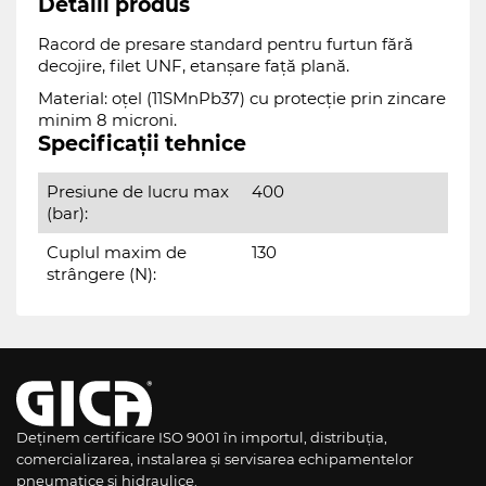
Detalii produs
Racord de presare standard pentru furtun fără
decojire, filet UNF, etanșare față plană.
Material: oțel (11SMnPb37) cu protecție prin zincare
minim 8 microni.
Specificații tehnice
Presiune de lucru max
400
(bar):
Cuplul maxim de
130
strângere (N):
Deținem certificare ISO 9001 în importul, distribuția,
comercializarea, instalarea și servisarea echipamentelor
pneumatice și hidraulice.