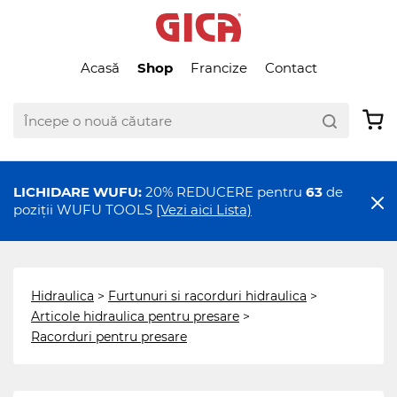
Acasă
Shop
Francize
Contact
LICHIDARE WUFU:
20% REDUCERE pentru
63
de
poziții WUFU TOOLS
[Vezi aici Lista)
Hidraulica
>
Furtunuri si racorduri hidraulica
>
Articole hidraulica pentru presare
>
Racorduri pentru presare