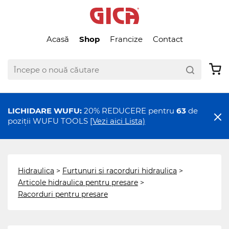
Acasă
Shop
Francize
Contact
LICHIDARE WUFU:
20% REDUCERE pentru
63
de
poziții WUFU TOOLS
[Vezi aici Lista)
Hidraulica
>
Furtunuri si racorduri hidraulica
>
Articole hidraulica pentru presare
>
Racorduri pentru presare