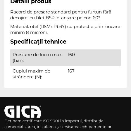
Detalii produs
Racord de presare standard pentru furtun fără
decojire, cu filet BSP, etanșare pe con 60°.
Material: oțel (11SMnPb37) cu protecție prin zincare
minim 8 microni.
Specificații tehnice
Presiune de lucru max
160
(bar):
Cuplul maxim de
167
strângere (N):
Deținem certificare ISO 9001 în importul, distribuția,
comercializarea, instalarea și servisarea echipamentelor