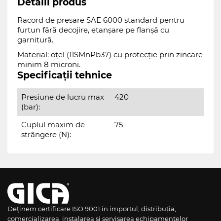
Detalii produs
Racord de presare SAE 6000 standard pentru
furtun fără decojire, etanșare pe flanșă cu
garnitură.
Material: oțel (11SMnPb37) cu protecție prin zincare
minim 8 microni.
Specificații tehnice
Presiune de lucru max
420
(bar):
Cuplul maxim de
75
strângere (N):
Deținem certificare ISO 9001 în importul, distribuția,
comercializarea, instalarea și servisarea echipamentelor