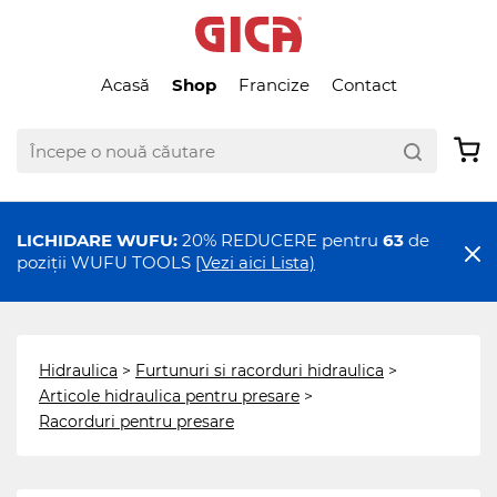
Acasă
Shop
Francize
Contact
LICHIDARE WUFU:
20% REDUCERE pentru
63
de
poziții WUFU TOOLS
[Vezi aici Lista)
Hidraulica
>
Furtunuri si racorduri hidraulica
>
Articole hidraulica pentru presare
>
Racorduri pentru presare