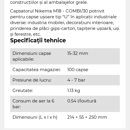
construcțiilor și al ambalajelor grele.
Capsatorul Nikema M18 - COMBI/30 potrivit
pentru capse ușoare tip “U” în aplicații industriale
diverse: industria mobilei, decorațiuni interioare,
prinderea de plăci gips-carton, tapițerie ușoară, uși
și ferestre, etc.
Specificații tehnice
Dimensiuni capse
15-32 mm
aplicabile:
Capacitatea magaziei:
100 capse
Presiune de lucru:
4 - 7 bar
Greutate:
1.13 kg
Consum de aer la 6
0.54 l/lovitură
bar:
Dimensiuni (L x l x h)
214 × 55 × 250 mm