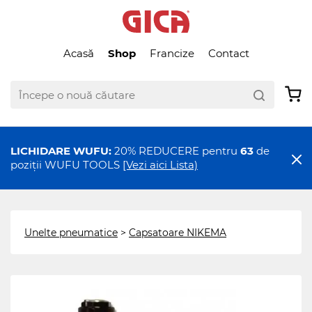
Acasă
Shop
Francize
Contact
LICHIDARE WUFU:
20% REDUCERE pentru
63
de
poziții WUFU TOOLS
[Vezi aici Lista)
Unelte pneumatice
>
Capsatoare NIKEMA