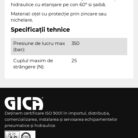
hidraulice cu etanșare pe con 60° si șaibă.
Material: oțel cu protecție prin zincare sau
nichelare.
Specificații tehnice
Presiune de lucru max
350
(bar):
Cuplul maxim de
25
strângere (N):
Deținem certificare ISO 9001 în importul, distribuția,
comercializarea, instalarea și servisarea echipamentelor
pneumatice și hidraulice.