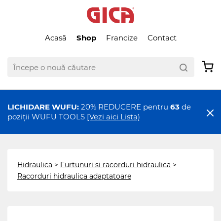
Acasă
Shop
Francize
Contact
LICHIDARE WUFU:
20% REDUCERE pentru
63
de
poziții WUFU TOOLS
[Vezi aici Lista)
Hidraulica
>
Furtunuri si racorduri hidraulica
>
Racorduri hidraulica adaptatoare