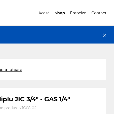
Acasă
Shop
Francize
Contact
 adaptatoare
iplu JIC 3/4" - GAS 1/4"
od produs:
NJG08-04