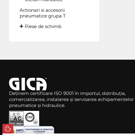
Actionari si accesorii
pneumatice grupa T
Piese de schimb
Deținem certificare ISO 9001 în importul, distribuția,
comercializarea, instalarea și servisarea echipamentelor
pneumatice și hidraulice.