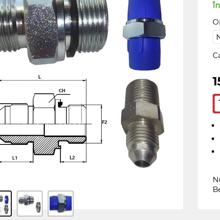
În
Op
C
1
Nu
B