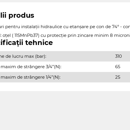
lii produs
i pentru instalații hidraulice cu etanșare pe con de 74° - co
: oțel ( 11SMnPb37) cu protecție prin zincare minim 8 microni
ificații tehnice
ne de lucru max (bar):
310
 maxim de strângere 3/4”(N):
65
 maxim de strângere 1/4”(N):
25