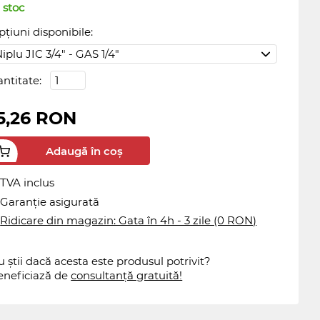
 stoc
țiuni disponibile:
antitate:
5,26 RON
Adaugă în coș
TVA inclus
Garanție asigurată
Ridicare din magazin: Gata în 4h - 3 zile (0 RON)
 știi dacă acesta este produsul potrivit?
eneficiază de
consultanță gratuită!