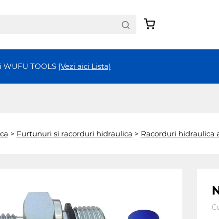
ții WUFU TOOLS
[Vezi aici Lista)
ica
>
Furtunuri si racorduri hidraulica
>
Racorduri hidraulica
N
C