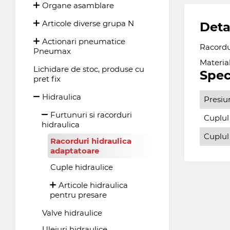
Organe asamblare
Articole diverse grupa N
Deta
Actionari pneumatice
Racordur
Pneumax
Material
Lichidare de stoc, produse cu
Spec
pret fix
Hidraulica
Presiu
Furtunuri si racorduri
Cuplul
hidraulica
Cuplul
Racorduri hidraulica
adaptatoare
Cuple hidraulice
Articole hidraulica
pentru presare
Valve hidraulice
Uleiuri hidraulice