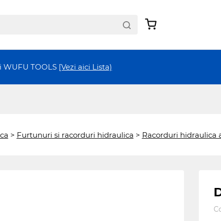
ții WUFU TOOLS
[Vezi aici Lista)
ica
>
Furtunuri si racorduri hidraulica
>
Racorduri hidraulica
D
C