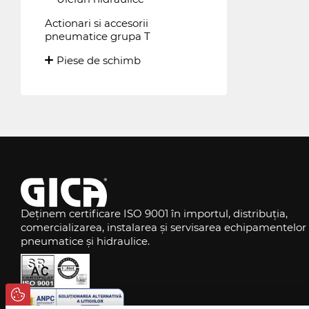
Actionari si accesorii
pneumatice grupa T
Piese de schimb
Deținem certificare ISO 9001 în importul, distribuția,
comercializarea, instalarea și servisarea echipamentelor
pneumatice și hidraulice.