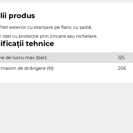
lii produs
ilet exterior cu etanșare pe flanc cu șaibă.
: oțel cu protecție prin zincare sau nichelare.
ificații tehnice
ne de lucru max (bar):
125
 maxim de strângere (N):
206