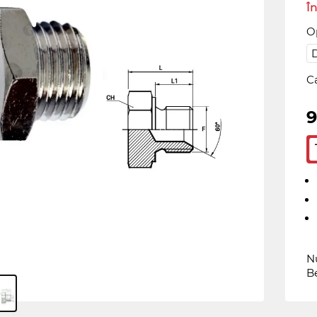
În
Op
C
9
Nu
B