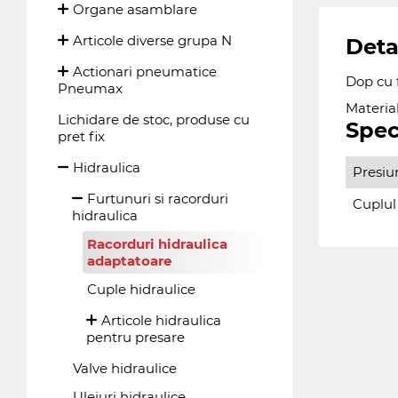
Organe asamblare
Articole diverse grupa N
Deta
Actionari pneumatice
Dop cu f
Pneumax
Material
Lichidare de stoc, produse cu
Spec
pret fix
Hidraulica
Presiu
Furtunuri si racorduri
Cuplul
hidraulica
Racorduri hidraulica
adaptatoare
Cuple hidraulice
Articole hidraulica
pentru presare
Valve hidraulice
Uleiuri hidraulice