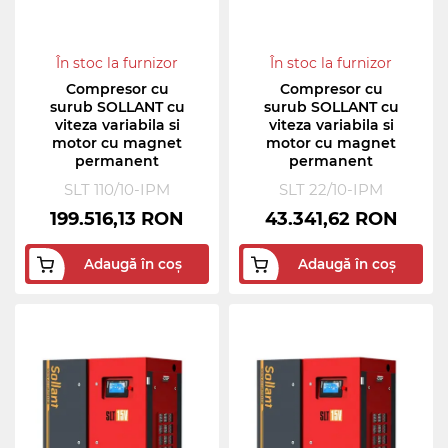
În stoc la furnizor
În stoc la furnizor
Compresor cu
Compresor cu
surub SOLLANT cu
surub SOLLANT cu
viteza variabila si
viteza variabila si
motor cu magnet
motor cu magnet
permanent
permanent
SLT 110/10-IPM
SLT 22/10-IPM
199.516,13 RON
43.341,62 RON
Adaugă în coș
Adaugă în coș