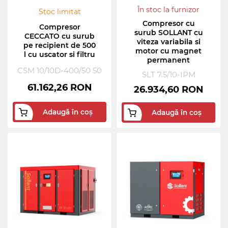
În stoc la furnizor
Stoc limitat
Compresor cu
Compresor
surub SOLLANT cu
CECCATO cu surub
viteza variabila si
pe recipient de 500
motor cu magnet
l cu uscator si filtru
permanent
CSM 10/10D-400/50 50
SLT 7.5/10-IPM
61.162,26 RON
26.934,60 RON
Adaugă în coș
Adaugă în coș