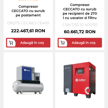
Compresor
Compresor
CECCATO cu surub
CECCATO cu surub
pe recipient de 270
pe postament
l cu uscator si filtru
DRD75 CECA8.5 CE400
CSM 7,5D 10 400/50
222.467,61 RON
60.661,72 RON
Adaugă în coș
Adaugă în coș