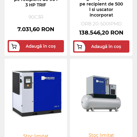
pe recipient de 500
3 HP TRIF
l si uscator
incorporat
90C3R
DRB 20-500IPMD
7.031,60 RON
138.546,20 RON
Adaugă în coș
Adaugă în coș
Stoc limitat
Stoc limitat