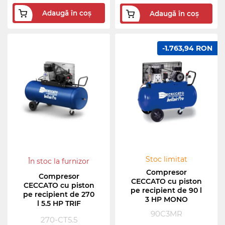
Adaugă în coș
Adaugă în coș
-1.763,94 RON
Stoc limitat
În stoc la furnizor
Compresor
Compresor
CECCATO cu piston
CECCATO cu piston
pe recipient de 90 l
pe recipient de 270
3 HP MONO
l 5.5 HP TRIF
90C3MR
270-CT5.5