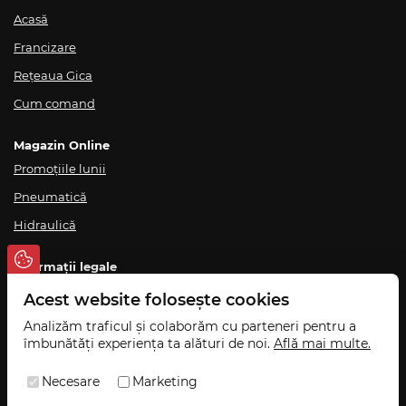
Acasă
Francizare
Rețeaua Gica
Cum comand
Magazin Online
Promoțiile lunii
Pneumatică
Hidraulică
Informații legale
Termeni și condiții
Acest website folosește cookies
Politica de confidențialitate
Analizăm traficul și colaborăm cu parteneri pentru a
îmbunătăți experiența ta alături de noi.
Află mai multe.
Politică de ridicare din magazin
Livrare și retur
Necesare
Marketing
ANPC