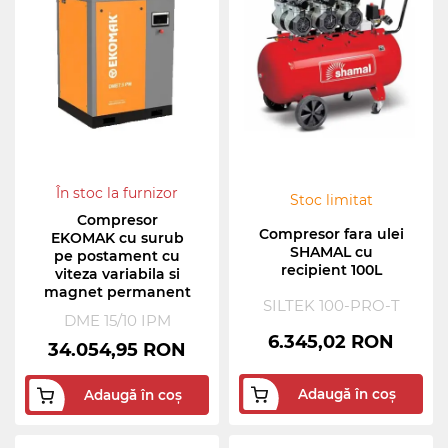
În stoc la furnizor
Stoc limitat
Compresor
Compresor fara ulei
EKOMAK cu surub
SHAMAL cu
pe postament cu
recipient 100L
viteza variabila si
magnet permanent
SILTEK 100-PRO-T
DME 15/10 IPM
6.345,02 RON
34.054,95 RON
Adaugă în coș
Adaugă în coș