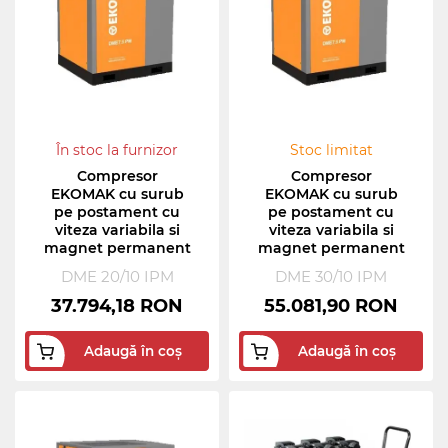
În stoc la furnizor
Stoc limitat
Compresor
Compresor
EKOMAK cu surub
EKOMAK cu surub
pe postament cu
pe postament cu
viteza variabila si
viteza variabila si
magnet permanent
magnet permanent
DME 20/10 IPM
DME 30/10 IPM
37.794,18 RON
55.081,90 RON
Adaugă în coș
Adaugă în coș