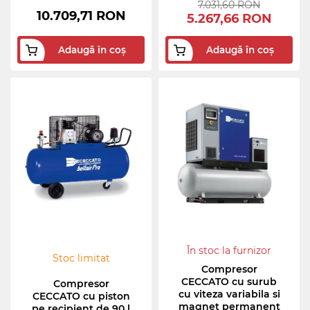
7.031,60 RON
10.709,71 RON
5.267,66 RON
Adaugă în coș
Adaugă în coș
În stoc la furnizor
Stoc limitat
Compresor
CECCATO cu surub
Compresor
cu viteza variabila si
CECCATO cu piston
magnet permanent
pe recipient de 90 l