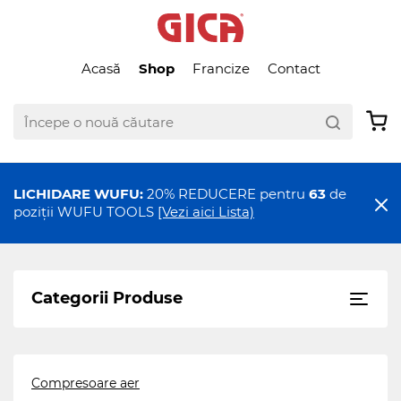
Acasă
Shop
Francize
Contact
LICHIDARE WUFU:
20% REDUCERE pentru
63
de
poziții WUFU TOOLS
[Vezi aici Lista)
Categorii Produse
Compresoare aer