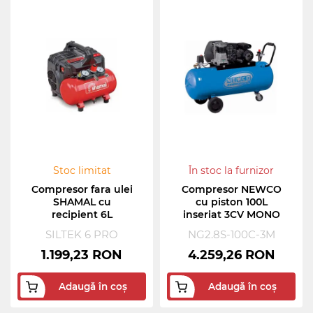
Stoc limitat
În stoc la furnizor
Compresor fara ulei
Compresor NEWCO
SHAMAL cu
cu piston 100L
recipient 6L
inseriat 3CV MONO
SILTEK 6 PRO
NG2.8S-100C-3M
1.199,23 RON
4.259,26 RON
Adaugă în coș
Adaugă în coș