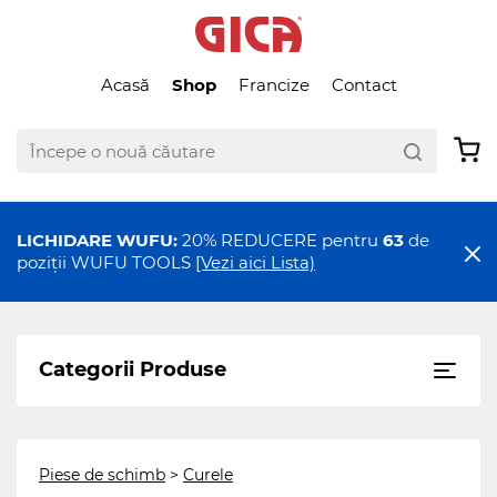
Acasă
Shop
Francize
Contact
LICHIDARE WUFU:
20% REDUCERE pentru
63
de
poziții WUFU TOOLS
[Vezi aici Lista)
Categorii Produse
Piese de schimb
>
Curele