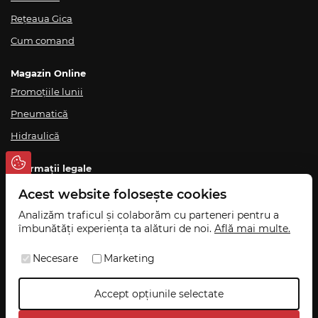
Rețeaua Gica
Cum comand
Magazin Online
Promoțiile lunii
Pneumatică
Hidraulică
Informații legale
Termeni și condiții
Acest website folosește cookies
Politica de confidențialitate
Analizăm traficul și colaborăm cu parteneri pentru a
îmbunătăți experiența ta alături de noi.
Află mai multe.
Politică de ridicare din magazin
Livrare și retur
Necesare
Marketing
ANPC
Accept opțiunile selectate
©
2026
GICA v
1.3.5
, Toate drepturile rezervate.