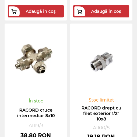
Adaugă în coș
Adaugă în coș
Stoc limitat
În stoc
RACORD drept cu
RACORD cruce
filet exterior 1/2"
intermediar 8x10
10x8
A1119/3
A1100/8
38,80 RON
19,18 RON