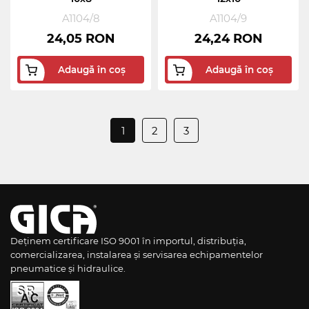
A1104/8
A1104/9
24,05 RON
24,24 RON
Adaugă în coș
Adaugă în coș
1
2
3
Deținem certificare ISO 9001 în importul, distribuția,
comercializarea, instalarea și servisarea echipamentelor
pneumatice și hidraulice.