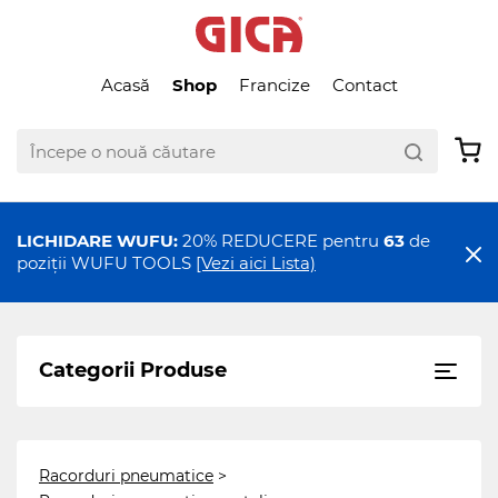
Acasă
Shop
Francize
Contact
LICHIDARE WUFU:
20% REDUCERE pentru
63
de
poziții WUFU TOOLS
[Vezi aici Lista)
Categorii Produse
Racorduri pneumatice
>