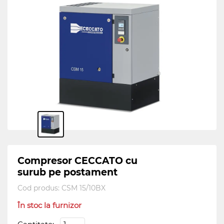
Compresor CECCATO cu
surub pe postament
Cod produs:
CSM 15/10BX
În stoc la furnizor