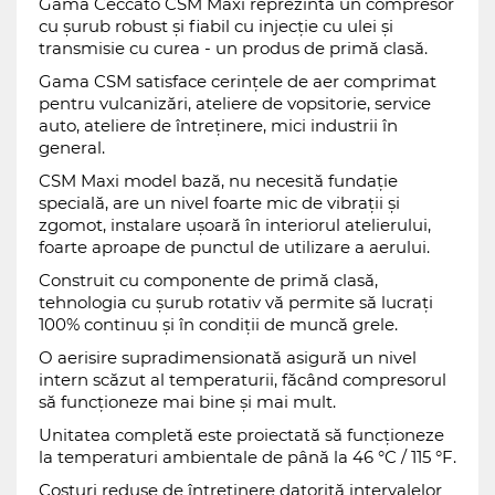
Gama Ceccato CSM Maxi reprezintă un compresor
cu șurub robust și fiabil cu injecție cu ulei și
transmisie cu curea - un produs de primă clasă.
Gama CSM satisface cerințele de aer comprimat
pentru vulcanizări, ateliere de vopsitorie, service
auto, ateliere de întreținere, mici industrii în
general.
CSM Maxi model bază, nu necesită fundație
specială, are un nivel foarte mic de vibrații și
zgomot, instalare ușoară în interiorul atelierului,
foarte aproape de punctul de utilizare a aerului.
Construit cu componente de primă clasă,
tehnologia cu șurub rotativ vă permite să lucrați
100% continuu și în condiții de muncă grele.
O aerisire supradimensionată asigură un nivel
intern scăzut al temperaturii, făcând compresorul
să funcționeze mai bine și mai mult.
Unitatea completă este proiectată să funcționeze
la temperaturi ambientale de până la 46 °C / 115 °F.
Costuri reduse de întreținere datorită intervalelor