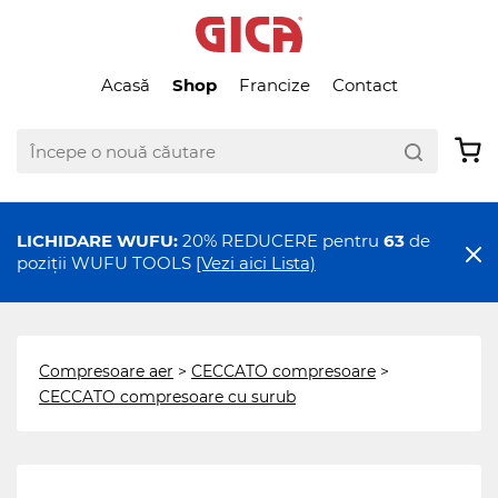
Acasă
Shop
Francize
Contact
LICHIDARE WUFU:
20% REDUCERE pentru
63
de
poziții WUFU TOOLS
[Vezi aici Lista)
Compresoare aer
>
CECCATO compresoare
>
CECCATO compresoare cu surub