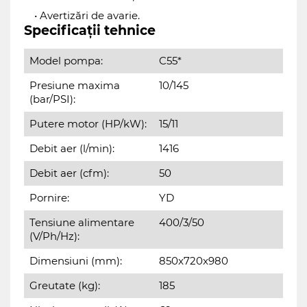
Avertizări de avarie.
Specificații tehnice
Model pompa:
C55*
Presiune maxima
10/145
(bar/PSI):
Putere motor (HP/kW):
15/11
Debit aer (l/min):
1416
Debit aer (cfm):
50
Pornire:
YD
Tensiune alimentare
400/3/50
(V/Ph/Hz):
Dimensiuni (mm):
850x720x980
Greutate (kg):
185